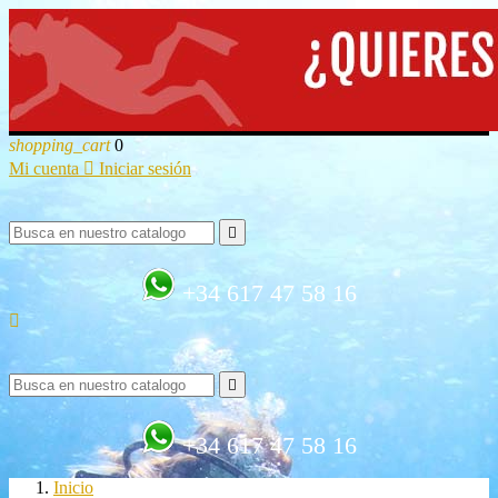
shopping_cart
0
Mi cuenta

Iniciar sesión

+34 617 47 58 16


+34 617 47 58 16
Inicio