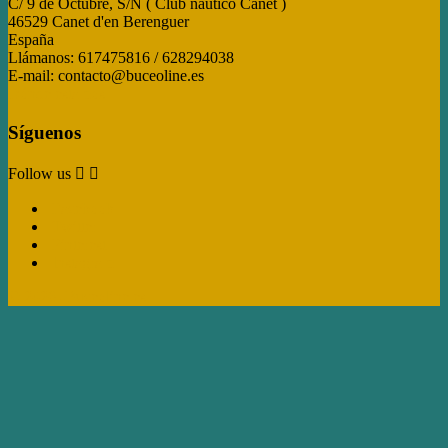
C/ 9 de Octubre, S/N ( Club náutico Canet )
46529 Canet d'en Berenguer
España
Llámanos:
617475816 / 628294038
E-mail:
contacto@buceoline.es
Dónde estamos
Síguenos
Follow us


Facebook
Twitter
Pinterest
Instagram
© 2026 -Buceoline.es