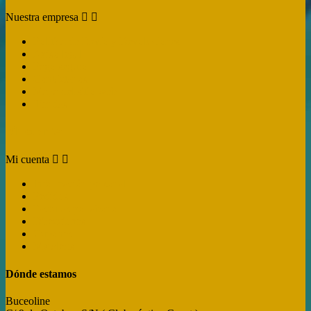
Nuestra empresa


Politica de Envío y Devoluciones
Aviso legal
Pago seguro
Contáctanos
Mapa del sitio web
Tiendas
Mi cuenta
Mi cuenta


Información personal
Pedidos
Facturas por abono
Direcciones
Cupones
My alerts
Dónde estamos
Buceoline