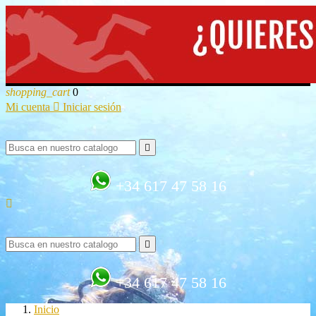
shopping_cart
0
Mi cuenta

Iniciar sesión

+34 617 47 58 16


+34 617 47 58 16
Inicio