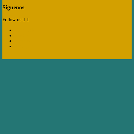
Síguenos
Follow us


Facebook
Twitter
Pinterest
Instagram
© 2026 -Buceoline.es