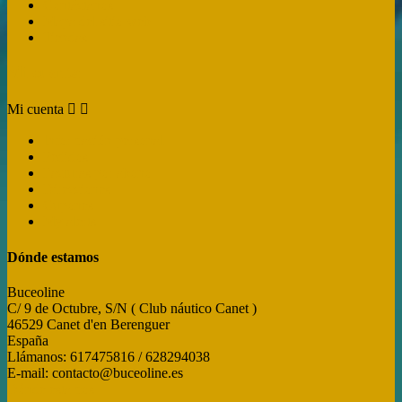
Contáctanos
Mapa del sitio web
Tiendas
Mi cuenta
Mi cuenta


Información personal
Pedidos
Facturas por abono
Direcciones
Cupones
My alerts
Dónde estamos
Buceoline
C/ 9 de Octubre, S/N ( Club náutico Canet )
46529 Canet d'en Berenguer
España
Llámanos:
617475816 / 628294038
E-mail:
contacto@buceoline.es
Dónde estamos