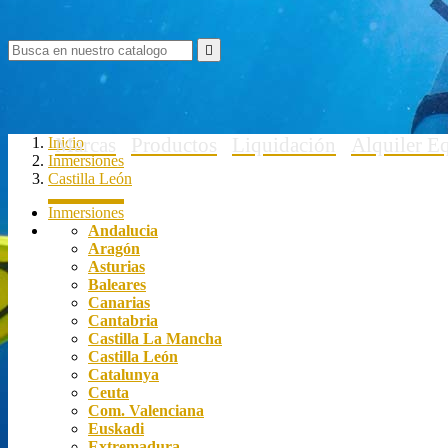

Marcas
Productos
Liquidación
Alquiler E
Inicio
Inmersiones
Castilla León
Inmersiones
Andalucia
Aragón
Asturias
Baleares
Canarias
Cantabria
Castilla La Mancha
Castilla León
Catalunya
Ceuta
Com. Valenciana
Euskadi
Extremadura