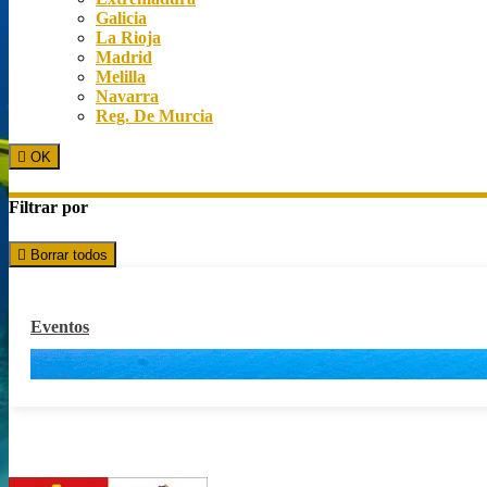
Galicia
La Rioja
Madrid
Melilla
Navarra
Reg. De Murcia

OK
Filtrar por

Borrar todos
Eventos