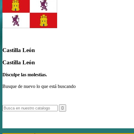
Castilla León
Castilla León
Disculpe las molestias.
Busque de nuevo lo que está buscando

Vida A Bordo En Las Islas Columbretes