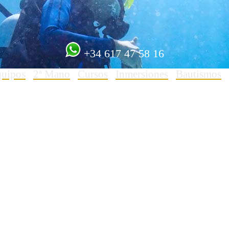
+34 617 47 58 16
quipos
2ª Mano
Cursos
Inmersiones
Bautismos