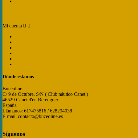
Tiendas
Mi cuenta
Mi cuenta


Información personal
Pedidos
Facturas por abono
Direcciones
Cupones
My alerts
Dónde estamos
Buceoline
C/ 9 de Octubre, S/N ( Club náutico Canet )
46529 Canet d'en Berenguer
España
Llámanos:
617475816 / 628294038
E-mail:
contacto@buceoline.es
Dónde estamos
Síguenos