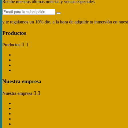
Recibe nuestras últimas noticias y ventas especiales
October 7, 2021
A
October 9, 2021
Islas Columbretes - Castellón
y te regalamos un 10% dto, a la hora de adquirir tu inmersión en nues
Productos
Productos


Ofertas
Novedades
Los más vendidos
Actividades de buceo
Nuestra empresa
Nuestra empresa


Politica de Envío y Devoluciones
Aviso legal
Pago seguro
Contáctanos
Mapa del sitio web