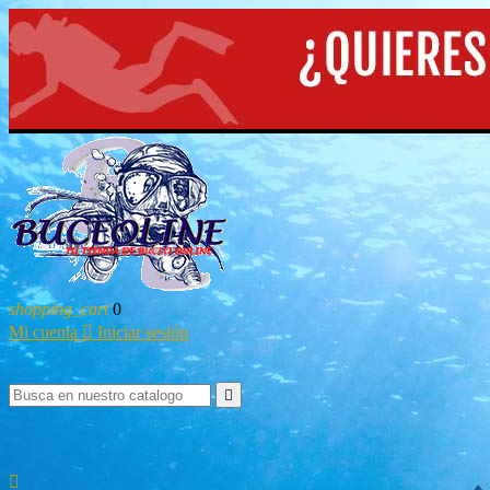
shopping_cart
0
Mi cuenta

Iniciar sesión

