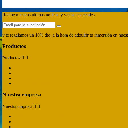
Recibe nuestras últimas noticias y ventas especiales
y te regalamos un 10% dto, a la hora de adquirir tu inmersión en nues
Productos
Productos


Ofertas
Novedades
Los más vendidos
Actividades de buceo
Nuestra empresa
Nuestra empresa


Politica de Envío y Devoluciones
Aviso legal
Pago seguro