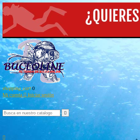
shopping_cart
0
Mi cuenta

Iniciar sesión

