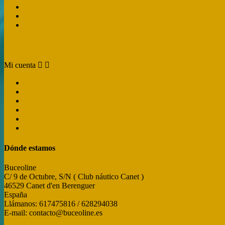
Contáctanos
Mapa del sitio web
Tiendas
Mi cuenta
Mi cuenta


Información personal
Pedidos
Facturas por abono
Direcciones
Cupones
My alerts
Dónde estamos
Buceoline
C/ 9 de Octubre, S/N ( Club náutico Canet )
46529 Canet d'en Berenguer
España
Llámanos:
617475816 / 628294038
E-mail:
contacto@buceoline.es
Dónde estamos