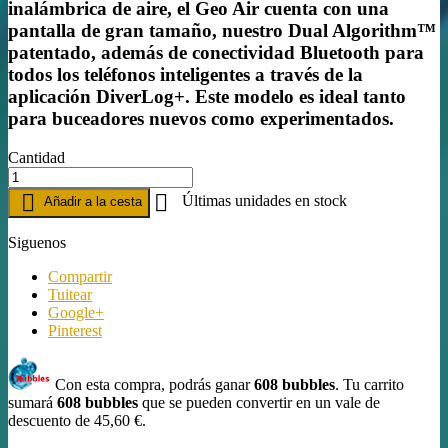
inalámbrica de aire, el Geo Air cuenta con una
pantalla de gran tamaño, nuestro Dual Algorithm™
patentado, además de conectividad Bluetooth para
todos los teléfonos inteligentes a través de la
aplicación DiverLog+. Este modelo es ideal tanto
para buceadores nuevos como experimentados.
Cantidad


Últimas unidades en stock
Añadir a la cesta
Siguenos
Compartir
Tuitear
Google+
Pinterest
Con esta compra, podrás ganar
608
bubbles
. Tu carrito
sumará
608
bubbles
que se pueden convertir en un vale de
descuento de
45,60 €
.