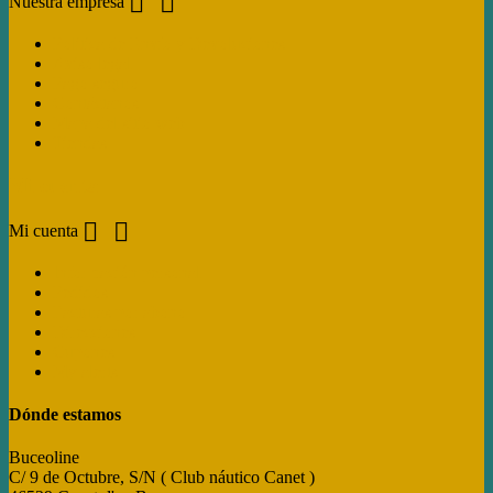


Nuestra empresa
Politica de Envío y Devoluciones
Aviso legal
Pago seguro
Contáctanos
Mapa del sitio web
Tiendas
Mi cuenta


Mi cuenta
Información personal
Pedidos
Facturas por abono
Direcciones
Cupones
My alerts
Dónde estamos
Buceoline
C/ 9 de Octubre, S/N ( Club náutico Canet )