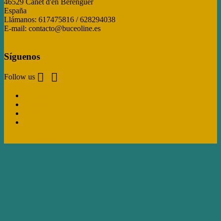
46529 Canet d'en Berenguer
España
Llámanos:
617475816 / 628294038
E-mail:
contacto@buceoline.es
Dónde estamos
Síguenos


Follow us
Facebook
Twitter
Pinterest
Instagram
© 2026 -Buceoline.es