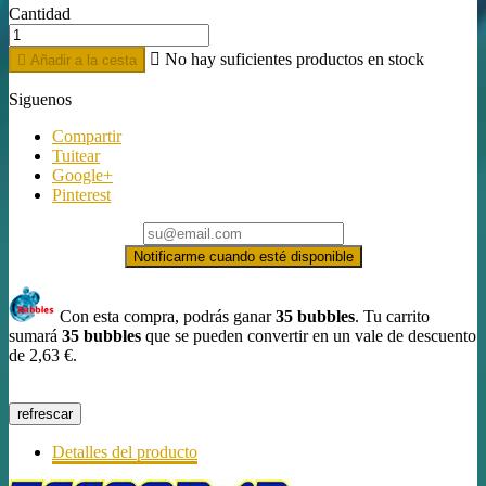
Cantidad

No hay suficientes productos en stock

Añadir a la cesta
Siguenos
Compartir
Tuitear
Google+
Pinterest
Notificarme cuando esté disponible
Con esta compra, podrás ganar
35
bubbles
. Tu carrito
sumará
35
bubbles
que se pueden convertir en un vale de descuento
de
2,63 €
.
Detalles del producto