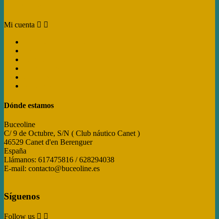
Mi cuenta
Mi cuenta


Información personal
Pedidos
Facturas por abono
Direcciones
Cupones
My alerts
Dónde estamos
Buceoline
C/ 9 de Octubre, S/N ( Club náutico Canet )
46529 Canet d'en Berenguer
España
Llámanos:
617475816 / 628294038
E-mail:
contacto@buceoline.es
Dónde estamos
Síguenos
Follow us

