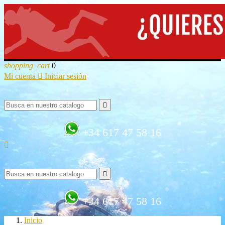
shopping_cart
0
Mi cuenta

Iniciar sesión

+34 617 47 58 16


+34 617 47 58 16
Inicio