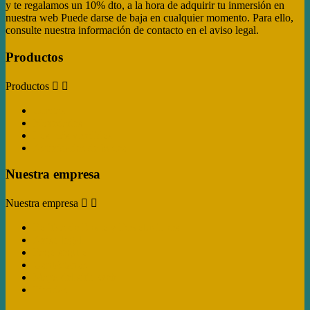
y te regalamos un 10% dto, a la hora de adquirir tu inmersión en
nuestra web Puede darse de baja en cualquier momento. Para ello,
consulte nuestra información de contacto en el aviso legal.
Productos
Productos


Ofertas
Novedades
Los más vendidos
Actividades de buceo
Nuestra empresa
Nuestra empresa


Politica de Envío y Devoluciones
Aviso legal
Pago seguro
Contáctanos
Mapa del sitio web
Tiendas